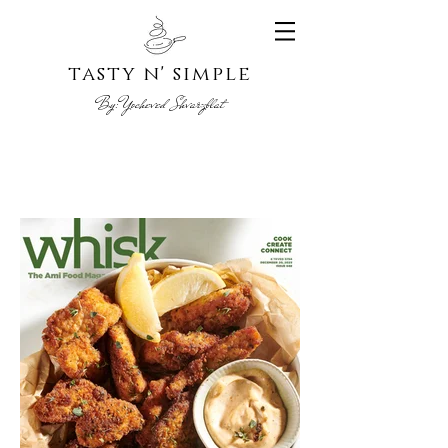
tasty n' s
imple
By:
Yoche
ved Shvarzblat